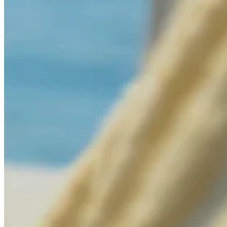
드
림
세
척
솔
루
션
드
림
플
랫
폼
(앱)
도
공
공
입
기
안
관/
내
기
업
카
페/
음