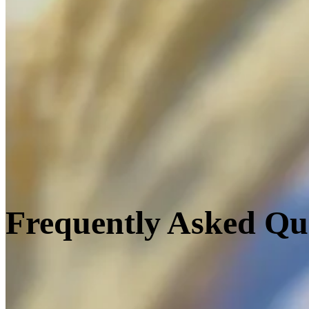
식
점
축
제/
행
사
스
포
츠
경
기
장/
영
화
관
Frequently Asked Qu
장
례
식
장
컨
설