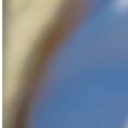
팅
회
더
그
사
리
소
트
개
임
팩
트
리
포
트
뉴
스
파
트
너
채