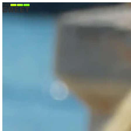
드
드
림
림
소
솔
개
루
션
드
림
다
회
용
기
드
림
디
바
이
스