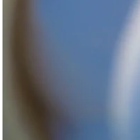
용
지
점
소
개
자
주
하
는
질
문