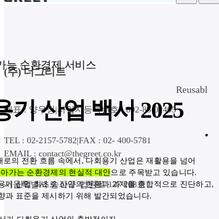
드
드
림
가능 순환경제 서비스
회
림
(주) 더그리트
소
솔
개
루
Reusable L
션
드
기 산업 백서 2025
림
대표 : 양우정
|
사업자등록번호 : 892-88-02405
다
회
용
기
TEL : 02-2157-5782
|
FAX : 02- 400-5781
EMAIL : contact@thegreet.co.kr
드
림
나아가는 순환경제의 현실적 대안
으로 주목받고 있습니다.

디
서울특별시 송파구 법원로 127 208호
바
용기 산업 최초로 산업의 현황과 과제를 종합적으로 진단하고,

이
향과 표준을 제시하기 위해 발간되었습니다.

스