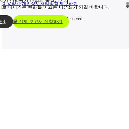
백서가 다회용기 산업의 출발점이자,

드
이용약관
|
개인정보처리방침
|
제보하기
림
로 나아가는 변화를 이끄는 이정표가 되길 바랍니다.
세
척
@2024. THE GREET. All Rights Reserved.
솔
F
📘 전체 보고서 신청하기
루
션
드
림
플
랫
폼
(앱)
도
공
공
입
기
안
관/
내
기
업
카
페/
음