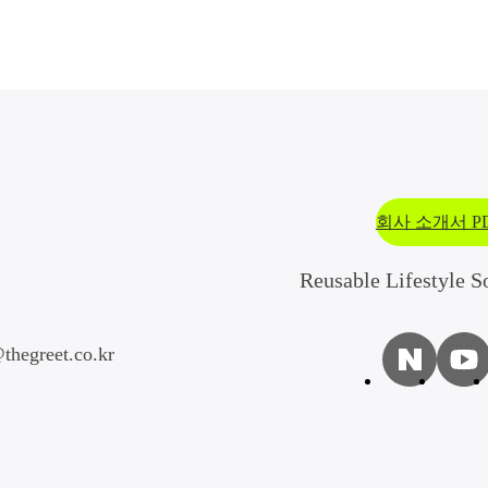
회사 소개서 P
Reusable Lifestyle S
thegreet.co.kr