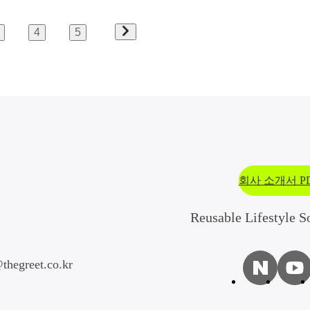
4
5
회사 소개서 P
Reusable Lifestyle S
thegreet.co.kr