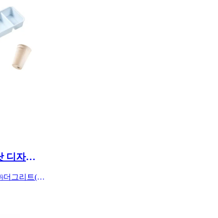
[기사] 더그리트, 레드닷 디자인 어워즈 본상 수상
다회용기 토털 솔루션 기업 ㈜더그리트(대표 양우정)가 세계적인 디자인 어워드인 '레드닷 디자인 어워드(Red Dot Design Award)' 제품 부문 본상을 수상했습니다.