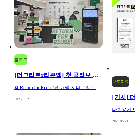
블로그
[더그리트x리큐엠] 첫 콜라보 팝업을 마치며
보도자료
♻️ Return for Reuse! 리큐엠 X 더그리트 팝업스토어 스케치 "다시 돌아오는 경험을 만들다"
2026.05.22.
2026.05.21.